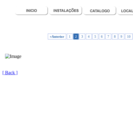
«Anterior
1
2
3
4
5
6
7
8
9
10
[ Back ]